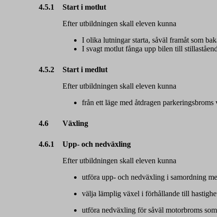
4.5.1
Start i motlut
Efter utbildningen skall eleven kunna
I olika lutningar starta, såväl framåt som b
I svagt motlut fånga upp bilen till stillast
4.5.2
Start i medlut
Efter utbildningen skall eleven kunna
från ett läge med åtdragen parkeringsbroms 
4.6
Växling
4.6.1
Upp- och nedväxling
Efter utbildningen skall eleven kunna
utföra upp- och nedväxling i samordning m
välja lämplig växel i förhållande till hastig
utföra nedväxling för såväl motorbroms som