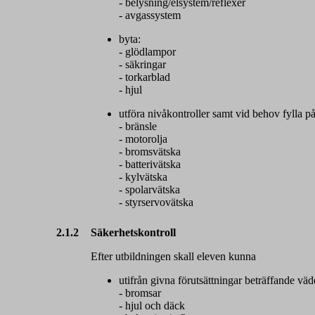
- belysning/elsystem/reflexer
- avgassystem
byta:
- glödlampor
- säkringar
- torkarblad
- hjul
utföra nivåkontroller samt vid behov fylla på
- bränsle
- motorolja
- bromsvätska
- batterivätska
- kylvätska
- spolarvätska
- styrservovätska
2.1.2
Säkerhetskontroll
Efter utbildningen skall eleven kunna
utifrån givna förutsättningar beträffande vä
- bromsar
- hjul och däck