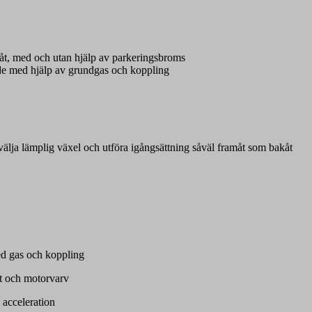
akåt, med och utan hjälp av parkeringsbroms
ående med hjälp av grundgas och koppling
välja lämplig växel och utföra igångsättning såväl framåt som bakåt
ed gas och koppling
het och motorvarv
 acceleration