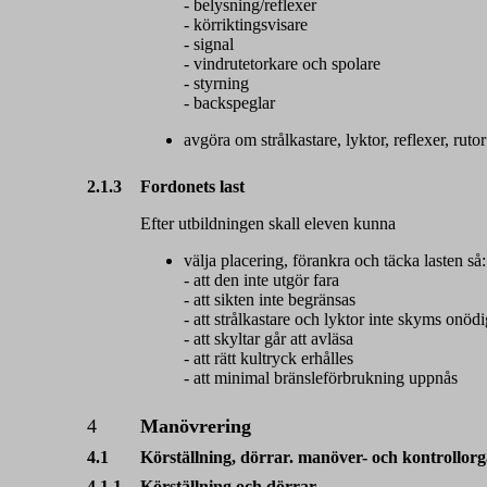
- belysning/reflexer
- körriktingsvisare
- signal
- vindrutetorkare och spolare
- styrning
- backspeglar
avgöra om strålkastare, lyktor, reflexer, rutor
2.1.3
Fordonets last
Efter utbildningen skall eleven kunna
välja placering, förankra och täcka lasten så:
- att den inte utgör fara
- att sikten inte begränsas
- att strålkastare och lyktor inte skyms onödi
- att skyltar går att avläsa
- att rätt kultryck erhålles
- att minimal bränsleförbrukning uppnås
4
Manövrering
4.1
Körställning, dörrar. manöver- och kontrollor
4.1.1
Körställning och dörrar